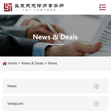
Home
>
News & Deals
>
News
News

Viewpoint
