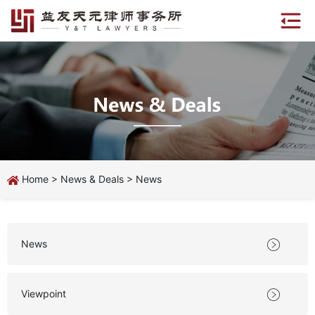
Home
>
News & Deals
>
News
News

Viewpoint
