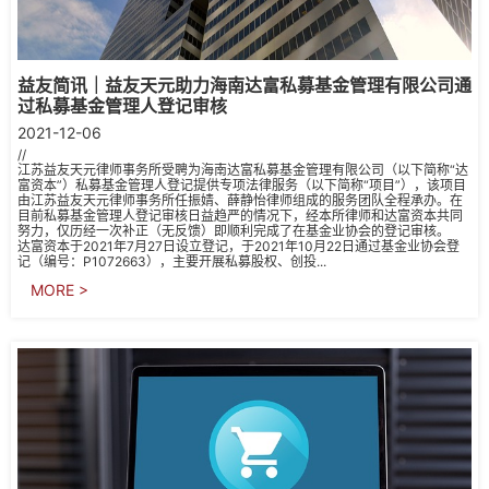
益友简讯｜益友天元助力海南达富私募基金管理有限公司通
过私募基金管理人登记审核
2021-12-06
//
江苏益友天元律师事务所受聘为海南达富私募基金管理有限公司（以下简称“达
富资本”）私募基金管理人登记提供专项法律服务（以下简称“项目”），该项目
由江苏益友天元律师事务所任振婧、薛静怡律师组成的服务团队全程承办。在
目前私募基金管理人登记审核日益趋严的情况下，经本所律师和达富资本共同
努力，仅历经一次补正（无反馈）即顺利完成了在基金业协会的登记审核。
达富资本于2021年7月27日设立登记，于2021年10月22日通过基金业协会登
记（编号：P1072663），主要开展私募股权、创投...
MORE >