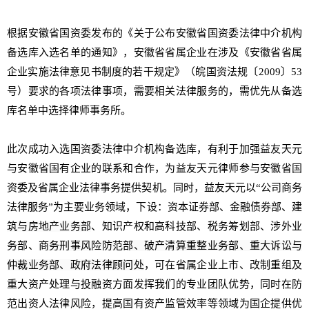
根据安徽省国资委发布的《关于公布安徽省国资委法律中介机构
备选库入选名单的通知》，安徽省省属企业在涉及《安徽省省属
企业实施法律意见书制度的若干规定》（皖国资法规〔2009〕53
号）要求的各项法律事项，需要相关法律服务的，需优先从备选
库名单中选择律师事务所。
此次成功入选国资委法律中介机构备选库，有利于加强益友天元
与安徽省国有企业的联系和合作，为益友天元律师参与安徽省国
资委及省属企业法律事务提供契机。同时，
益友天元以“公司商务
法律服务”为主要业务领域，下设：资本证券部、
金融债券部、
建
筑与房地产业务部
、知识产权和高科技部、税务筹划部、涉外业
务部、
商务刑事风险防范部、
破产清算重整业务部、
重大诉讼与
仲裁业务部、
政府法律顾问处
，可在省属企业上市、改制重组及
重大资产处理与投融资方面发挥我们的专业团队优势，同时在防
范出资人法律风险，提高国有资产监管效率等领域为国企提供优