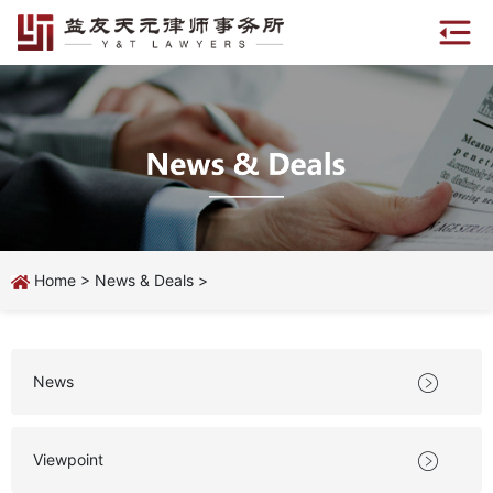
Home
>
News & Deals
>
News

Viewpoint
