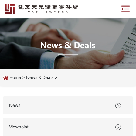
Home
>
News & Deals
>
News

Viewpoint
