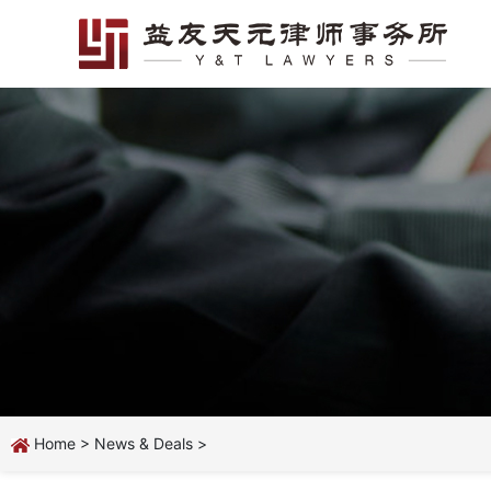
Home
>
News & Deals
>