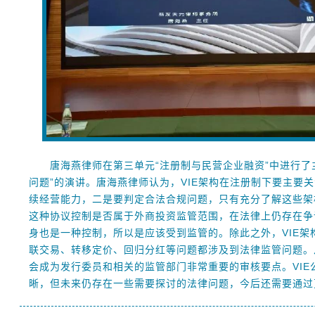
唐海燕律师在第三单元“注册制与民营企业融资”中进行了主
问题”的演讲。唐海燕律师认为，VIE架构在注册制下要主要
续经营能力，二是要判定合法合规问题，只有充分了解这些架
这种协议控制是否属于外商投资监管范围，在法律上仍存在争
身也是一种控制，所以是应该受到监管的。除此之外，VIE
联交易、转移定价、回归分红等问题都涉及到法律监管问题。
会成为发行委员和相关的监管部门非常重要的审核要点。VIE
晰，但未来仍存在一些需要探讨的法律问题，今后还需要通过